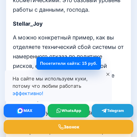
косметическими. Это базовый уровень
работы с данными, господа.
Stellar_Joy
А можно конкретный пример, как вы
отделяете технический сбой системы от
намеренного отказа по политике
Посетители сайта: 15 руб.
рисков, если в логах только сухой
статус «отклонено», а менеджер уже
На сайте мы используем куки,
уволился?
потому что любим работать
эффективно!
Amber_Spark
MAX
WhatsApp
Telegram
Ох, какая глубокая мысль. Значит, если
клиент не принёс справку, которую мы
Звонок
не запросили, а в системе её нет,