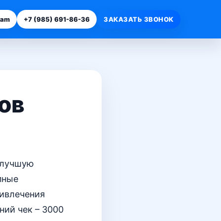
ram
+7 (985) 691-86-36
ЗАКАЗАТЬ ЗВОНОК
ов
 лучшую
пные
ривлечения
ний чек – 3000