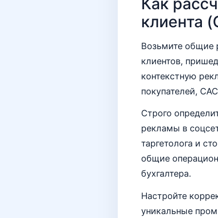
Как расс
клиента (
Возьмите общие р
клиентов, пришед
контекстную рекл
покупателей, CAC
Строго определит
рекламы в соцсет
таргетолога и ст
общие операционн
бухгалтера.
Настройте корре
уникальные пром