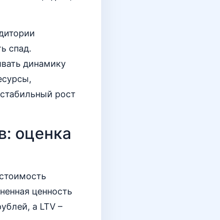
удитории
ь спад.
ивать динамику
есурсы,
 стабильный рост
в: оценка
 стоимость
зненная ценность
ублей, а LTV –