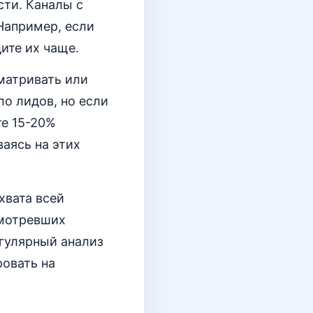
сти. Каналы с
Например, если
ите их чаще.
матривать или
о лидов, но если
те 15-20%
аясь на этих
хвата всей
смотревших
егулярный анализ
ровать на