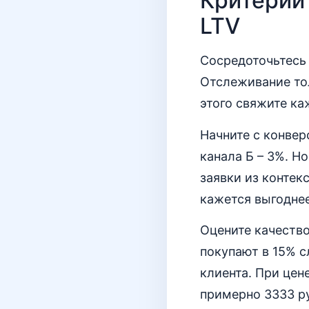
Критерии 
LTV
Сосредоточьтесь 
Отслеживание то
этого свяжите ка
Начните с конвер
канала Б – 3%. Н
заявки из контек
кажется выгодне
Оцените качеств
покупают в 15% с
клиента. При цен
примерно 3333 ру