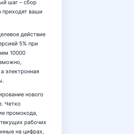
ый шаг – сбор
а приходят ваши
 целевое действие
версией 5% при
чем 10000
озможно,
 а электронная
ы.
ирование нового
е. Четко
ие промокода,
 текущих рабочих
анные на цифрах,