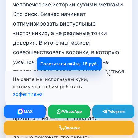
человеческие истории сухими метками.
Это риск. Бизнес начинает
оптимизировать виртуальные
«источники», а не реальные точки
доверия. В итоге мы можем
совершенствовать воронку, в которую
уже почти никто не идёт. Нужно не
Посетители сайта: 15 руб.
просто анализировать, а заново учиться
На сайте мы используем куки,
слышать.
потому что любим работать
эффективно!
Crimson_Witch
Практичный разбор каналов
MAX
WhatsApp
Telegram
привлечения — это основа для
перераспределения бюджета. Ваши
Звонок
данные покажут, где скрыты