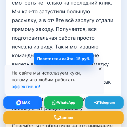
смотреть не только на последний клик.
Мы как-то запустили большую
рассылку, а в отчёте всё заслугу отдали
прямому заходу. Получается, вся
подготовительная работа просто
исчезла из виду. Так и мотивацию
команды можно потерять, если не
Посетители сайта: 15 руб.
видеть всей цепочки. Беру на заметку
про разметку UTM-меток — у нас в
На сайте мы используем куки,
потому что любим работать
этом вечный бардак, каждый тегит как
эффективно!
хочет. Потом сиди и гадай, что за
«vk_old_post» такой. Обязательно
MAX
WhatsApp
Telegram
покажу этот раздел нашему
маркетологу, пусть тоже поучится.
Звонок
Спасибо, что обратили на это внимание,