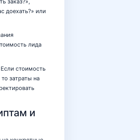
ь заказ?»,
ас доехать?» или
вания
 стоимость лида
 Если стоимость
 то затраты на
рректировать
иптам и
 на конкретные