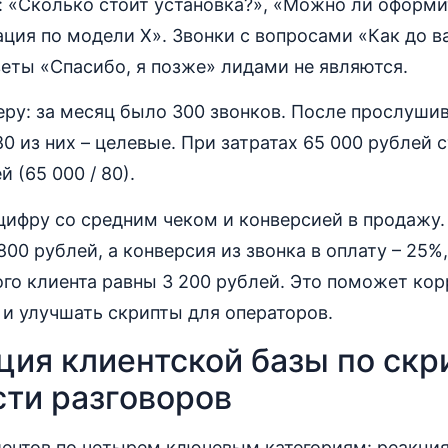
 «Сколько стоит установка?», «Можно ли оформит
ция по модели Х». Звонки с вопросами «Как до в
еты «Спасибо, я позже» лидами не являются.
ру: за месяц было 300 звонков. После прослуши
80 из них – целевые. При затратах 65 000 рублей
й (65 000 / 80).
цифру со средним чеком и конверсией в продажу.
00 рублей, а конверсия из звонка в оплату – 25%,
го клиента равны 3 200 рублей. Это поможет ко
 и улучшать скрипты для операторов.
ия клиентской базы по скр
сти разговоров
иентов по четырем ключевым категориям: реакция