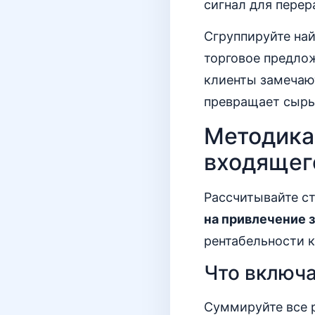
сигнал для пере
Сгруппируйте най
торговое предлож
клиенты замечают
превращает сыры
Методика 
входящег
Рассчитывайте ст
на привлечение з
рентабельности к
Что включа
Суммируйте все р