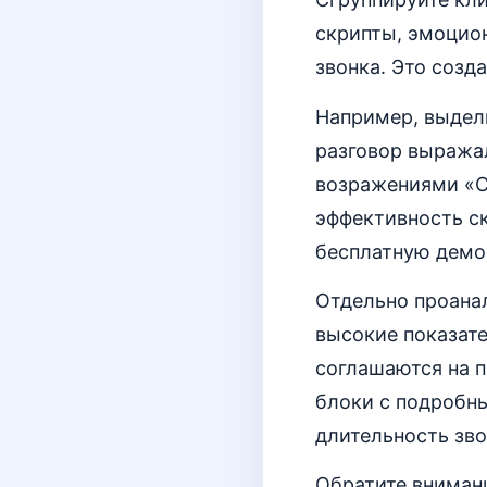
скрипты, эмоцион
звонка. Это созд
Например, выдели
разговор выражал
возражениями «Ст
эффективность ск
бесплатную демо
Отдельно проана
высокие показате
соглашаются на 
блоки с подробн
длительность зво
Обратите внимани