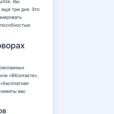
сылок. Вы
 еще три дня. Это
анировать
 способностью
оворах
 рекламных
или «ВКонтакте»,
 «бесплатная
клиенты вас
ов