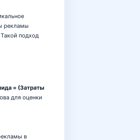
икальное
ты рекламы
 Такой подход
ида = (Затраты
нова для оценки
рекламы в