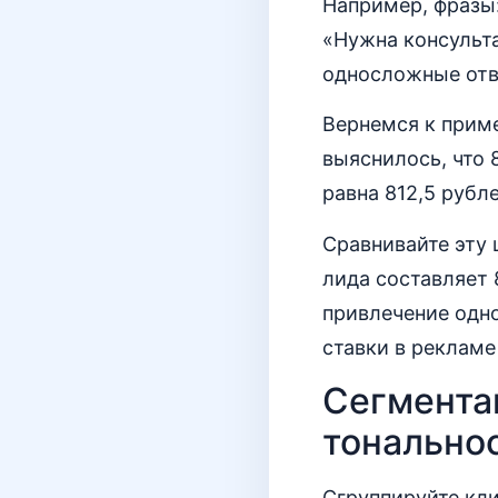
Например, фразы:
«Нужна консульта
односложные отв
Вернемся к приме
выяснилось, что 
равна 812,5 рубле
Сравнивайте эту 
лида составляет 8
привлечение одно
ставки в рекламе
Сегментац
тонально
Сгруппируйте кл