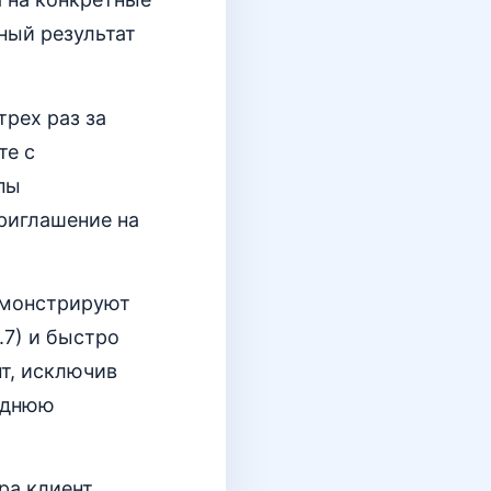
ный результат
трех раз за
те с
пы
приглашение на
емонстрируют
.7) и быстро
т, исключив
еднюю
ра клиент