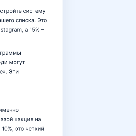
астройте систему
ашего списка. Это
stagram, а 15% –
нограммы
юди могут
е». Эти
 именно
разой «акция на
 10%, это четкий