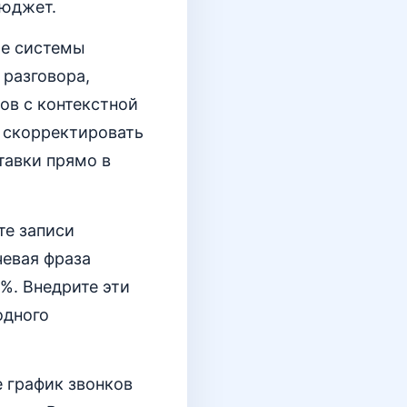
бюджет.
ые системы
разговора,
ов с контекстной
а скорректировать
тавки прямо в
те записи
чевая фраза
%. Внедрите эти
одного
е график звонков