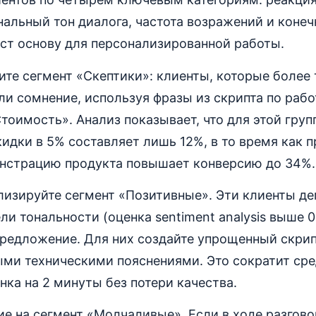
альный тон диалога, частота возражений и конеч
аст основу для персонализированной работы.
те сегмент «Скептики»: клиенты, которые более 
и сомнение, используя фразы из скрипта по рабо
оимость». Анализ показывает, что для этой груп
идки в 5% составляет лишь 12%, в то время как 
нстрацию продукта повышает конверсию до 34%.
лизируйте сегмент «Позитивные». Эти клиенты д
ли тональности (оценка sentiment analysis выше 0
предложение. Для них создайте упрощенный скрип
ыми техническими пояснениями. Это сократит ср
нка на 2 минуты без потери качества.
е на сегмент «Молчаливые». Если в ходе разгово