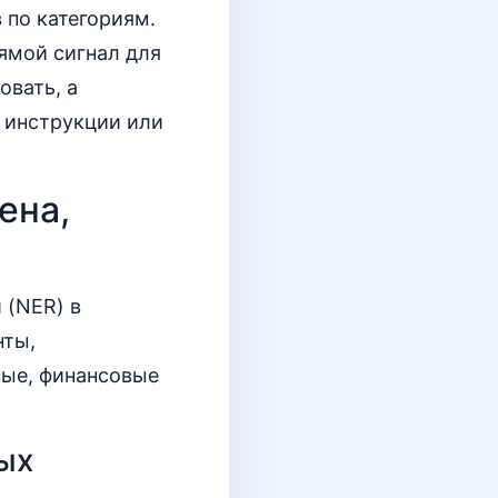
 по категориям.
рямой сигнал для
овать, а
 инструкции или
ена,
 (NER) в
нты,
ные, финансовые
ых