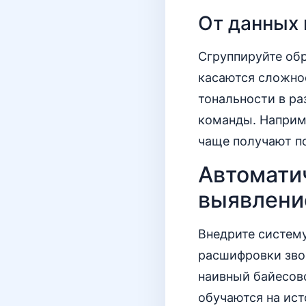
От данных 
Сгруппируйте об
касаются сложнос
тональности в ра
команды. Наприме
чаще получают п
Автомати
выявлени
Внедрите систему
расшифровки зво
наивный байесов
обучаются на ис