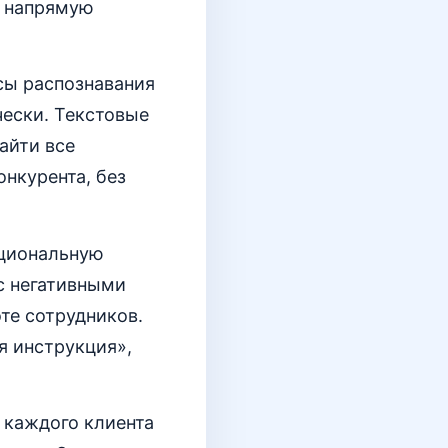
о напрямую
сы распознавания
чески. Текстовые
айти все
онкурента, без
оциональную
с негативными
те сотрудников.
я инструкция»,
 каждого клиента