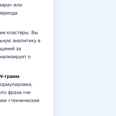
вара»
или
периода
кие кластеры. Вы
льную аналитику в
ащений за
гнализирует о
N-грамм
формулировки,
что фраза
«не
рии «технические