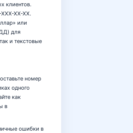
х клиентов.
-XXX-XX-XX.
оллар» или
ДД) для
так и текстовые
оставьте номер
мках одного
айте как
ы в
пичные ошибки в