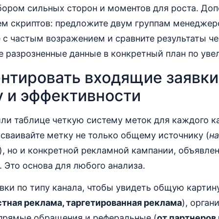
бором сильных сторон и моментов для роста. Доп
ем скриптов: предложите двум группам менеджер
 с частым возражением и сравните результаты че
е разрозненные данные в конкретный план по ув
ентировать входящие заявки
у и эффективности
ли таблице четкую систему меток для каждого к
сваивайте метку не только общему источнику (
н
), но и конкретной рекламной кампании, объявле
 Это основа для любого анализа.
вки по типу канала, чтобы увидеть общую картину
тная реклама, таргетированная реклама
), орган
 прямые обращения и реферальные (
от партнеров