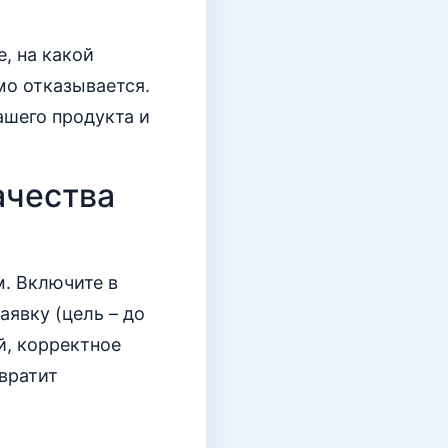
, на какой
мо отказывается.
ашего продукта и
ачества
м. Включите в
аявку (цель – до
й, корректное
вратит