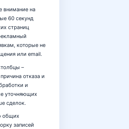
е внимание на
ые 60 секунд
ких страниц
 рекламный
явкам, которые не
щения или email.
столбцы –
 причина отказа и
бработки и
ше уточняющих
ше сделок.
о общих
орку записей