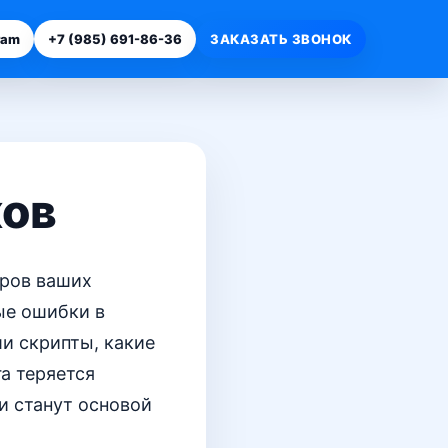
ram
+7 (985) 691-86-36
ЗАКАЗАТЬ ЗВОНОК
ков
оров ваших
ые ошибки в
ши скрипты, какие
а теряется
ни станут основой