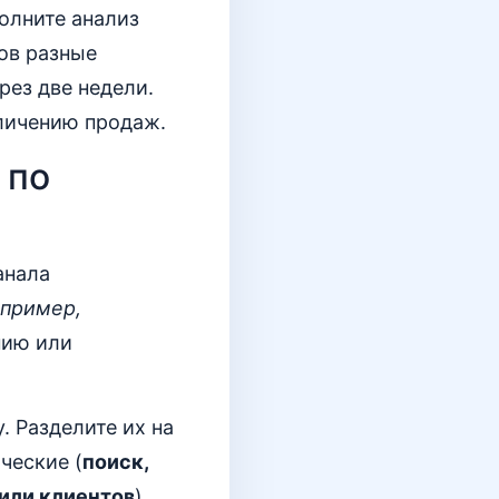
олните анализ
ов разные
рез две недели.
еличению продаж.
 по
анала
апример,
нию или
. Разделите их на
ические (
поиск,
 или клиентов
).