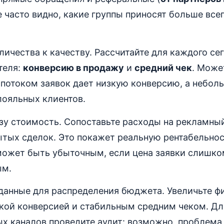
е часто видно, какие группы приносят больше все
личества к качеству. Рассчитайте для каждого се
теля:
конверсию в продажу
и
средний чек
. Може
потоком заявок дает низкую конверсию, а небол
лояльных клиентов.
зу стоимость. Сопоставьте расходы на рекламный
тых сделок. Это покажет реальную рентабельнос
может быть убыточным, если цена заявки слишком
ым.
 данные для распределения бюджета. Увеличьте ф
окой конверсией и стабильным средним чеком. Дл
 каналов проведите аудит: возможно, проблема 