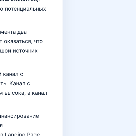
го потенциальных
гмента два
т оказаться, что
ьшой источник
 канал с
ть. Канал с
 высока, а канал
инансирование
я
в Landing Page