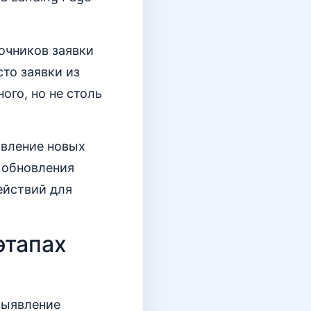
точников заявки
то заявки из
ого, но не столь
явление новых
 обновления
ействий для
этапах
 выявление