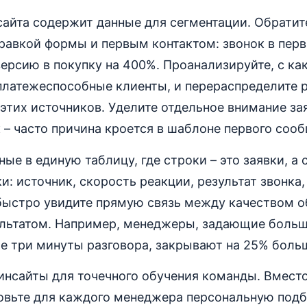
сайта содержит данные для сегментации. Обратит
равкой формы и первым контактом: звонок в перв
ерсию в покупку на 400%. Проанализируйте, с ка
платежеспособные клиенты, и перераспределите
этих источников. Уделите отдельное внимание за
 – часто причина кроется в шаблоне первого сооб
ные в единую таблицу, где строки – это заявки, а 
: источник, скорость реакции, результат звонка,
 быстро увидите прямую связь между качеством о
льтатом. Например, менеджеры, задающие боль
е три минуты разговора, закрывают на 25% боль
 инсайты для точечного обучения команды. Вмест
товьте для каждого менеджера персональную подб