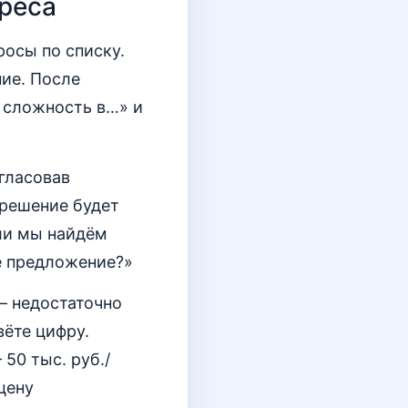
ереса
росы по списку.
ние. После
я сложность в…» и
гласовав
е решение будет
сли мы найдём
е предложение?»
– недостаточно
вёте цифру.
50 тыс. руб./
цену