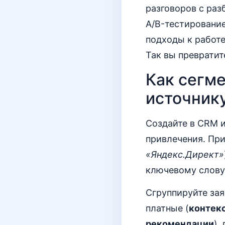
разговоров с раз
A/B-тестировани
подходы к работе
Так вы превратит
Как сегм
источник
Создайте в CRM и
привлечения. При
«Яндекс.Директ»
ключевому слову.
Сгруппируйте зая
платные (
контекс
рекомендации
),