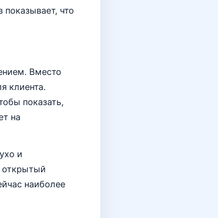
 показывает, что
ением. Вместо
ля клиента.
тобы показать,
ет на
ухо и
е открытый
сейчас наиболее