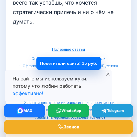
всего так устаёшь, что хочется
стратегически прилечь и ни о чём не
думать.
Полезные статьи
Определение источника клиента в продажах
Посетители сайта: 15 руб.
Эффективные стратегии повышения продаж VIP-доступа
на эксклюзивные мероприятия
На сайте мы используем куки,
Эффективные стратегии маркетинга для оптовых
потому что любим работать
продаж кирпича
эффективно!
Как оценить рекламный канал по телефону
Эффективные стратегии маркетинга для продвижения
сервисов кибербезопасности в малом бизнесе
MAX
WhatsApp
Telegram
Анализ телефонных обращений клиентов
Звонок
© Определитель номеров, 2019 - 2026
Обработка персональных данных