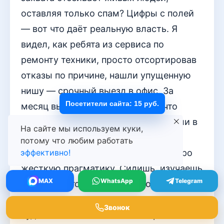
оставляя только спам? Цифры с полей
— вот что даёт реальную власть. Я
видел, как ребята из сервиса по
ремонту техники, просто отсортировав
отказы по причине, нашли упущенную
нишу — срочный выезд в офис. За
Посетители сайта: 15 руб.
месяц выросли на 30%, потому что
услышали, что им буквально кричали в
На сайте мы используем куки,
каждом пятом отказе. Это не про
потому что любим работать
эффективно!
красивые графики для отчёта. Это про
жёсткую прагматику. Сидишь, изучаешь
MAX
WhatsApp
Telegram
эти живые голоса с полей боя, и вдруг
находишь ту самую трещину в рынке,
Звонок
куда можно вклиниться и оторвать свой