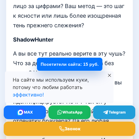
лицо за цифрами? Ваш метод — это шаг
к ясности или лишь более изощренная
тень прежнего слежения?
ShadowHunter
А вы все тут реально верите в эту чушь?
Что за детский сад — аналитика без
Посетители сайта: 15 руб.
куков? На пальцах, что ли, считать
На сайте мы используем куки,
будете? Объясните мне, тупому, как вы
потому что любим работать
хоть одного живого клиента
эффективно!
идентифицируете? По IP? Так он у
половины провайдера общий! По
MAX
WhatsApp
Telegram
отпечатку браузера? Да его любая
Звонок
мало-мальски серьезная система