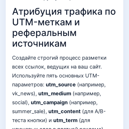
Атрибуция трафика по
UTM-меткам и
реферальным
источникам
Создайте строгий процесс разметки
всех ссылок, ведущих на ваш сайт.
Используйте пять основных UTM-
параметров:
utm_source
(например,
vk_news),
utm_medium
(например,
social),
utm_campaign
(например,
summer_sale),
utm_content
(для A/B-
теста кнопки) и
utm_term
(для