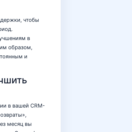
ддержки, чтобы
риод.
лучшениям в
ким образом,
стоянным и
учшить
рии в вашей CRM-
Возвраты»,
рез месяц вы