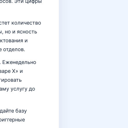
росов. Эти цифры
стет количество
, но и ясность
ектования и
е отделов.
. Еженедельно
варе Х» и
тировать
аму услугу до
дайте базу
триггерные