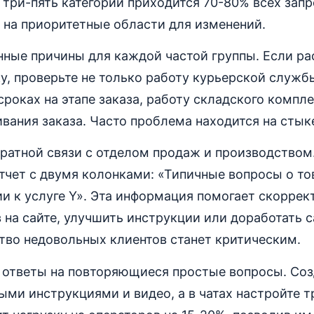
е три-пять категорий приходится 70-80% всех зап
 на приоритетные области для изменений.
ные причины для каждой частой группы. Если ра
у, проверьте не только работу курьерской службы
роках на этапе заказа, работу складского компл
вания заказа. Часто проблема находится на стык
братной связи с отделом продаж и производством
тчет с двумя колонками: «Типичные вопросы о то
и к услуге Y». Эта информация помогает скоррек
 на сайте, улучшить инструкции или доработать с
ство недовольных клиентов станет критическим.
 ответы на повторяющиеся простые вопросы. Соз
ыми инструкциями и видео, а в чатах настройте 