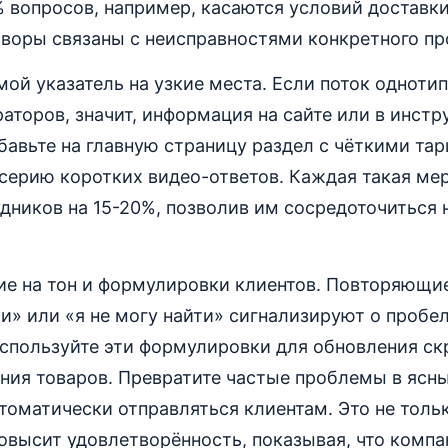
% вопросов, например, касаются условий доставки
воры связаны с неисправностями конкретного пр
мой указатель на узкие места. Если поток одноти
аторов, значит, информация на сайте или в инстр
бавьте на главную страницу раздел с чёткими та
серию коротких видео-ответов. Каждая такая мер
удников на 15-20%, позволив им сосредоточиться
ие на тон и формулировки клиентов. Повторяющи
и» или «я не могу найти» сигнализируют о пробел
спользуйте эти формулировки для обновления скр
ния товаров. Превратите частые проблемы в ясн
томатически отправляться клиентам. Это не толь
повысит удовлетворённость, показывая, что комп