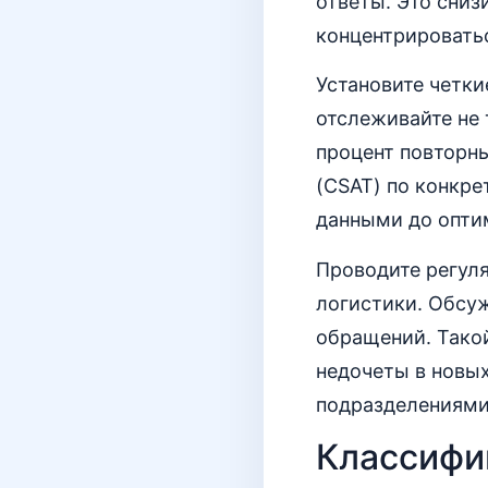
ответы. Это сниз
концентрировать
Установите четки
отслеживайте не 
процент повторн
(CSAT) по конкре
данными до опти
Проводите регул
логистики. Обсуж
обращений. Тако
недочеты в новы
подразделениями
Классифи