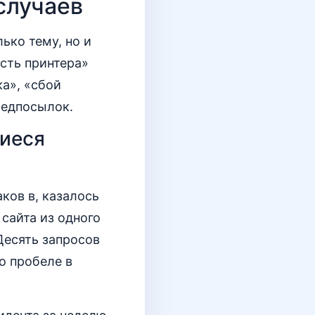
случаев
ько тему, но и
сть принтера»
ка», «сбой
редпосылок.
щиеся
ков в, казалось
сайта из одного
Десять запросов
о пробеле в