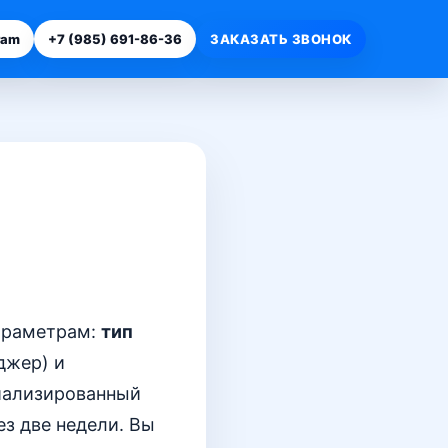
ram
+7 (985) 691-86-36
ЗАКАЗАТЬ ЗВОНОК
араметрам:
тип
джер) и
циализированный
ез две недели. Вы