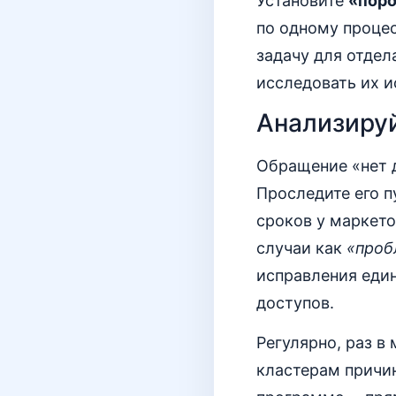
Установите
«поро
по одному процес
задачу для отдел
исследовать их и
Анализируй
Обращение «нет д
Проследите его п
сроков у маркет
случаи как
«проб
исправления еди
доступов.
Регулярно, раз в
кластерам причин