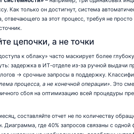
г системности»
– например, три одинаковых инц
су. Как только он достигнут, система автоматиче
а, отвечающего за этот процесс, требуя не просто
сточник.
те цепочки, а не точки
оступа к облаку» часто маскирует более глубок
уть: задержка в ИТ-отделе из-за ручной выдачи 
ологов → срочные запросы в поддержку. Классифи
лема процесса, а не конечной операции»
. Это см
ничного сбоя на оптимизацию всей процедуры пр
 месяц, составляйте отчет не по количеству обращ
. Диаграмма, где 40% запросов связаны с одной 