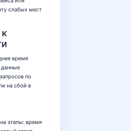
фейса или
рту слабых мест
 к
ти
днее время
и данные
запросов по
ли на сбой в
на этапы: время