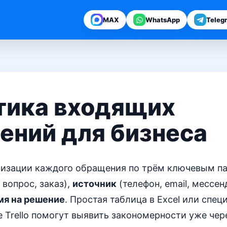
MAX
WhatsApp
Teleg
тика входящих
ений для бизнеса
оризации каждого обращения по трём ключевым п
 вопрос, заказ),
источник
(телефон, email, мессен
мя на решение
. Простая таблица в Excel или спе
 Trello помогут выявить закономерности уже чер