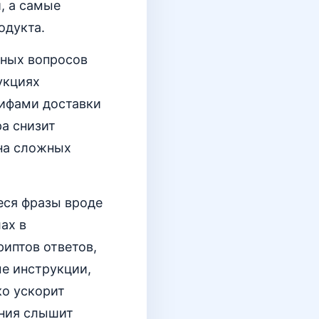
, а самые
одукта.
пных вопросов
укциях
рифами доставки
а снизит
 на сложных
еся фразы вроде
ах в
иптов ответов,
ые инструкции,
ко ускорит
ания слышит