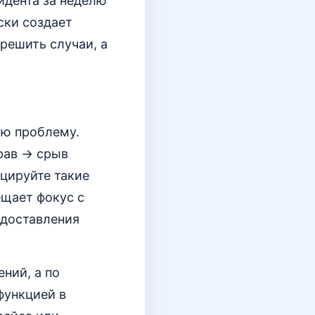
идента за неделю
ски создает
 решить случаи, а
ую проблему.
прав → срыв
цируйте такие
ещает фокус с
едоставления
ений, а по
функцией в