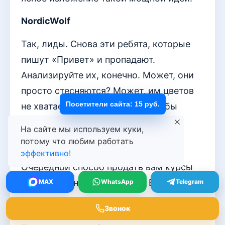
NordicWolf
Так, лиды. Снова эти ребята, которые
пишут «Привет» и пропадают.
Анализируйте их, конечно. Может, они
просто стесняются? Может, им цветов
Посетители сайта: 15 руб.
не хватает или комплимента? Я бы
начал с открытки на Новый год.
На сайте мы используем куки,
потому что любим работать
DriftKing
эффективно!
Очередной способ продать вам курсы
по «волшебным воронкам». Браво.
MAX
WhatsApp
Telegram
Vanguard
Звонок