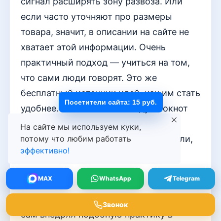
сигнал расширять зону развоза. Или
если часто уточняют про размеры
товара, значит, в описании на сайте не
хватает этой информации. Очень
практичный подход — учиться на том,
что сами люди говорят. Это же
бесплатный источник идей, как им стать
Посетители сайта: 15 руб.
удобнее. Обязательно заведу блокнот
для таких пометок, чтобы ничего не
На сайте мы используем куки,
потому что любим работать
упустить. Спасибо за понятные мысли,
эффективно!
беру на вооружение!
SteelRaven
MAX
WhatsApp
Telegram
Отличный материал! Как раз недавно
Звонок
сам внедрял подобную практику в