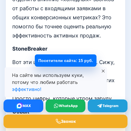
от работы с входящими заявками в
общих конверсионных метриках? Это
помогло бы точнее оценить реальную
эффективность активных продаж.
StoneBreaker
Посетители сайта: 15 руб.
Вот эти цифры… Звонки, отчеты. Сижу,
смотрю в экран. Все посчитали,
На сайте мы используем куки,
разложили. А толку? Как будто от этих
потому что любим работать
графиков заказов больше станет.
эффективно!
Просто цифры, которые утром забуду.
MAX
WhatsApp
Telegram
Cobalt
Звонок
А можно уточнить — когда вы сводите