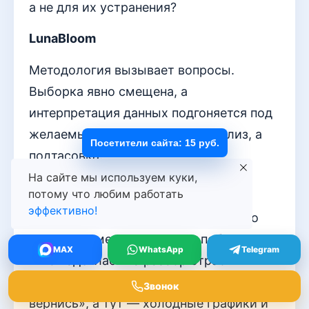
а не для их устранения?
LunaBloom
Методология вызывает вопросы.
Выборка явно смещена, а
интерпретация данных подгоняется под
желаемый результат. Это не анализ, а
Посетители сайта: 15 руб.
подтасовка.
На сайте мы используем куки,
CherryBlossom
потому что любим работать
эффективно!
Мой внутренний романтик, читая про
«качество методы», слегка побледнел.
MAX
WhatsApp
Telegram
Я-то надеялась на разбор страстных
обращений в духе «любовь моя,
Звонок
вернись», а тут — холодные графики и