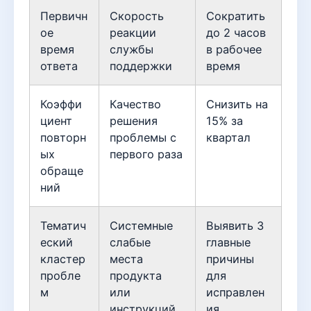
Первичн
Скорость
Сократить
ое
реакции
до 2 часов
время
службы
в рабочее
ответа
поддержки
время
Коэффи
Качество
Снизить на
циент
решения
15% за
повторн
проблемы с
квартал
ых
первого раза
обраще
ний
Тематич
Системные
Выявить 3
еский
слабые
главные
кластер
места
причины
пробле
продукта
для
м
или
исправлен
инструкций
ия