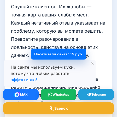
Слушайте клиентов. Их жалобы —
точная карта ваших слабых мест.
Каждый негативный отзыв указывает на
проблему, которую вы можете решить.
Превратите разочарование в
лояльность, действуя на основе этих
Посетители сайта: 15 руб.
данных. Это прямой путь к росту.
Stellar_Joy
На сайте мы используем куки,
потому что любим работать
Очень живой и практичный взгляд на
эффективно!
работу с обращениями. Мне особенно
близка мысль о том, что за сухими
MAX
WhatsApp
Telegram
цифрами отчётов скрываются реальные
Звонок
эмоции клиентов — их раздражение,