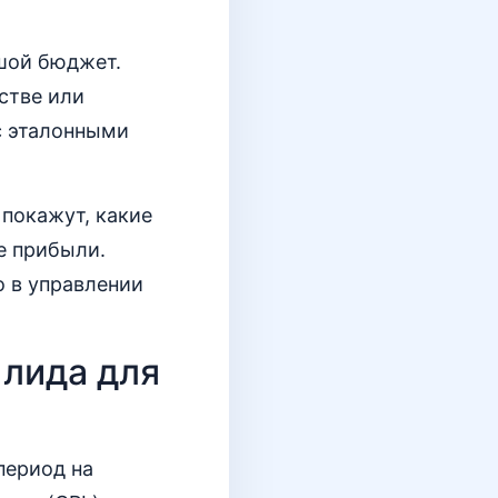
шой бюджет.
стве или
с эталонными
покажут, какие
е прибыли.
 в управлении
 лида для
период на