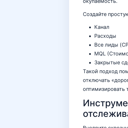
окупаемость.
Создайте просту
Канал
Расходы
Все лиды (CP
MQL (Стоимо
Закрытые сд
Такой подход по
отключать «доро
оптимизировать т
Инструме
отслежив
Внедрите сквозну