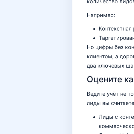
количество лидов
Например:
Контекстная 
Таргетированн
Но цифры без кон
клиентом, а доро
два ключевых ша
Оцените ка
Ведите учёт не т
лиды вы считает
Лиды с конте
коммерческо