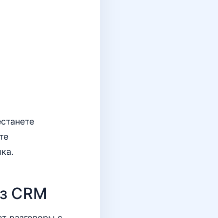
естанете
те
ка.
из CRM
ет разговоры с