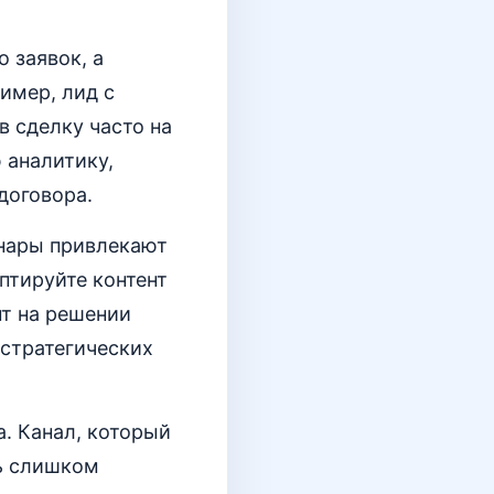
 заявок, а
имер, лид с
в сделку часто на
 аналитику,
договора.
инары привлекают
аптируйте контент
нт на решении
 стратегических
а. Канал, который
ть слишком