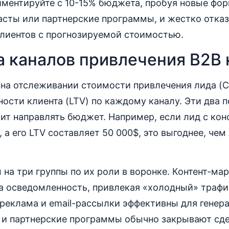
иментируйте с 10-15% бюджета, пробуя новые фор
сты или партнерские программы, и жестко отказы
клиентов с прогнозируемой стоимостью.
а каналов привлечения B2B 
на отслеживании стоимости привлечения лида (C
ости клиента (LTV) по каждому каналу. Эти два п
оит направлять бюджет. Например, если лид с ко
 а его LTV составляет 50 000$, это выгоднее, чем 
 на три группы по их роли в воронке. Контент-ма
а осведомленность, привлекая «холодный» трафи
реклама и email-рассылки эффективны для генера
и партнерские программы обычно закрывают сде