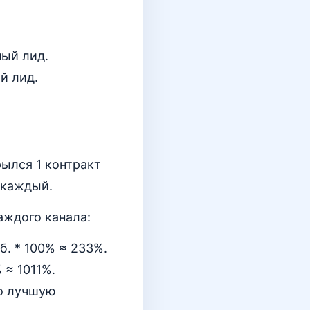
ный лид.
й лид.
рылся 1 контракт
. каждый.
аждого канала:
уб. * 100% ≈ 233%.
% ≈ 1011%.
но лучшую