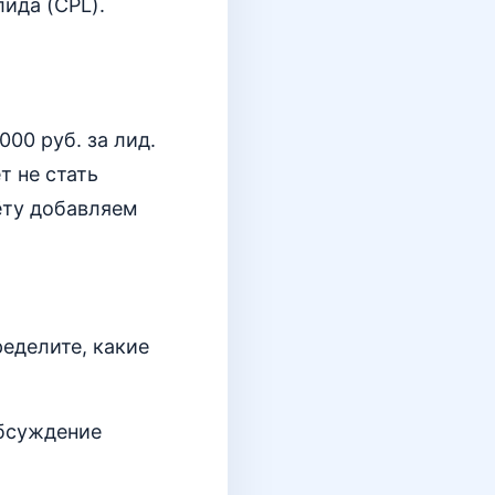
лида (CPL).
000 руб. за лид.
т не стать
ёту добавляем
ределите, какие
обсуждение