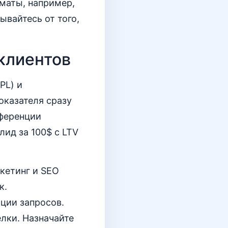
маты, например,
вайтесь от того,
клиентов
PL) и
оказателя сразу
нференции
лид за 100$ с LTV
ркетинг и SEO
к.
ции запросов.
лки. Назначайте